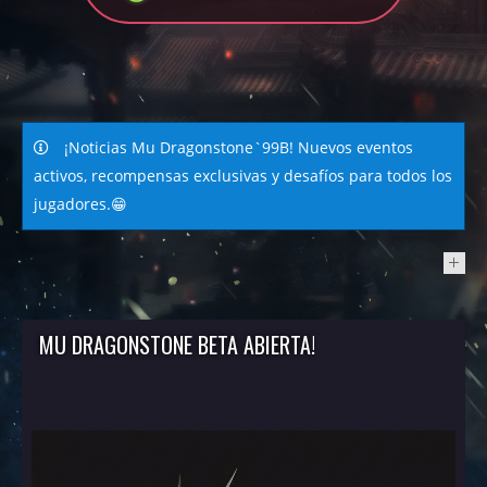
¡Noticias Mu Dragonstone`99B! Nuevos eventos
activos, recompensas exclusivas y desafíos para todos los
jugadores.😁
NEWS
MU DRAGONSTONE BETA ABIERTA!