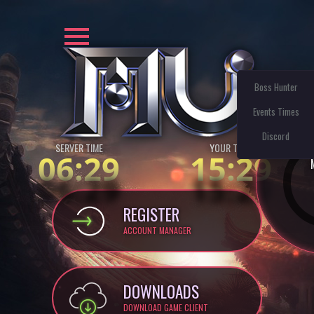
Boss Hunter
Events Times
Discord
SERVER TIME
YOUR TIME:
06:29
15:29
REGISTER
ACCOUNT MANAGER
DOWNLOADS
DOWNLOAD GAME CLIENT