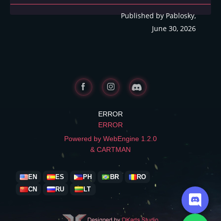
Published by Pablosky,
June 30, 2026
ERROR
ERROR
Powered by WebEngine 1.2.0
& CARTMAN
EN
ES
PH
BR
RO
CN
RU
LT